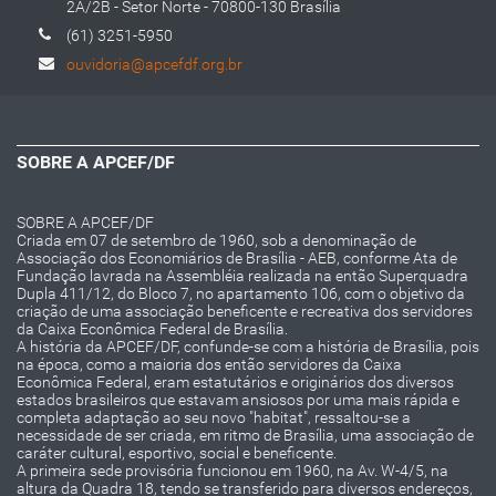
2A/2B - Setor Norte - 70800-130 Brasília
(61) 3251-5950
ouvidoria@apcefdf.org.br
SOBRE A APCEF/DF
SOBRE A APCEF/DF
Criada em 07 de setembro de 1960, sob a denominação de
Associação dos Economiários de Brasília - AEB, conforme Ata de
Fundação lavrada na Assembléia realizada na então Superquadra
Dupla 411/12, do Bloco 7, no apartamento 106, com o objetivo da
criação de uma associação beneficente e recreativa dos servidores
da Caixa Econômica Federal de Brasília.
A história da APCEF/DF, confunde-se com a história de Brasília, pois
na época, como a maioria dos então servidores da Caixa
Econômica Federal, eram estatutários e originários dos diversos
estados brasileiros que estavam ansiosos por uma mais rápida e
completa adaptação ao seu novo "habitat", ressaltou-se a
necessidade de ser criada, em ritmo de Brasília, uma associação de
caráter cultural, esportivo, social e beneficente.
A primeira sede provisória funcionou em 1960, na Av. W-4/5, na
altura da Quadra 18, tendo se transferido para diversos endereços,