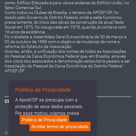
como: Edifício Eldorado e para vários andares do Edifício União, no
Setor Comercial Sul.
Como todos os Clubes de Brasília, o terreno da APCEF/DF, foi
doado pelo Governo do Distrito Federal, onde a sede funcionou
precariamente, do início das obras da construção da atual Sede
Social em 1975, foi inaugurada em 1978, quando já contava com
18 anos de existência.
Foi instalada a Assembléia Geral Extraordinária de 30 de março a
05 de outubro de 1989 com o objetivo de mudança de nome e
reforma do Estatuto da Associação.
Ocorreu, então, a unificação dos nomes de todas as Associações
do Pessoal da Caixa Econômica Federal que, em Brasília, através
dos votos dos associados a denominação estatutária passou a ser
Associação do Pessoal da Caixa Econômica do Distrito Federal -
APCEF/DF.
Política de Privacidade
A Apcef/DF se preocupa com a
CURTA NOSSA PÁGINA
proteção de seus dados pessoais.
Por esse motivo, criamos nossa
Política de Privacidade
.
Aceitar termo de privacidade
© 2020
APCEF
. Todos os direitos reservados.