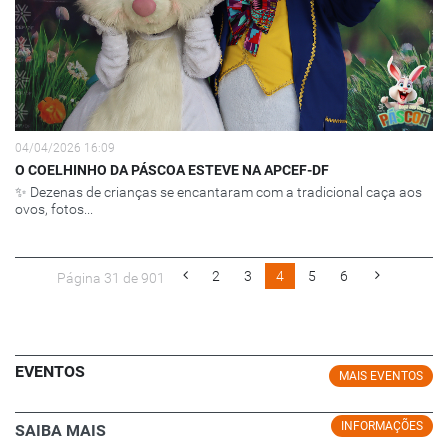
04/04/2026 16:09
O COELHINHO DA PÁSCOA ESTEVE NA APCEF-DF
✨ Dezenas de crianças se encantaram com a tradicional caça aos
ovos, fotos...
2
3
4
5
6
Página 31 de 901
EVENTOS
MAIS EVENTOS
INFORMAÇÕES
SAIBA MAIS