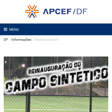
MENU
DF
/
Informações
/
Notícias Apcef
/