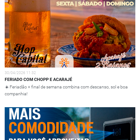
30/04/2026 11:32
FERIADO COM CHOPP E ACARAJÉ
☀️ Feriadão + final de semana combina com descanso, sol e boa
companhia!