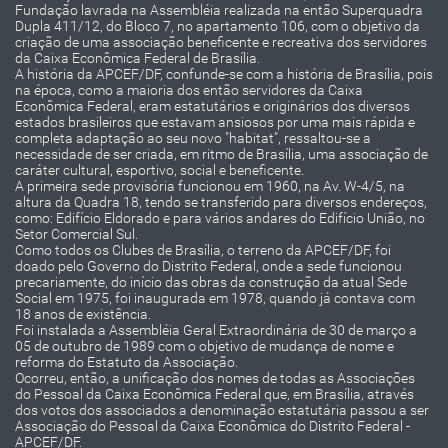
Fundação lavrada na Assembléia realizada na então Superquadra
Dupla 411/12, do Bloco 7, no apartamento 106, com o objetivo da
criação de uma associação beneficente e recreativa dos servidores
da Caixa Econômica Federal de Brasília.
A história da APCEF/DF, confunde-se com a história de Brasília, pois
na época, como a maioria dos então servidores da Caixa
Econômica Federal, eram estatutários e originários dos diversos
estados brasileiros que estavam ansiosos por uma mais rápida e
completa adaptação ao seu novo "habitat", ressaltou-se a
necessidade de ser criada, em ritmo de Brasília, uma associação de
caráter cultural, esportivo, social e beneficente.
A primeira sede provisória funcionou em 1960, na Av. W-4/5, na
altura da Quadra 18, tendo se transferido para diversos endereços,
como: Edifício Eldorado e para vários andares do Edifício União, no
Setor Comercial Sul.
Como todos os Clubes de Brasília, o terreno da APCEF/DF, foi
doado pelo Governo do Distrito Federal, onde a sede funcionou
precariamente, do início das obras da construção da atual Sede
Social em 1975, foi inaugurada em 1978, quando já contava com
18 anos de existência.
Foi instalada a Assembléia Geral Extraordinária de 30 de março a
05 de outubro de 1989 com o objetivo de mudança de nome e
reforma do Estatuto da Associação.
Ocorreu, então, a unificação dos nomes de todas as Associações
do Pessoal da Caixa Econômica Federal que, em Brasília, através
dos votos dos associados a denominação estatutária passou a ser
Associação do Pessoal da Caixa Econômica do Distrito Federal -
APCEF/DF.