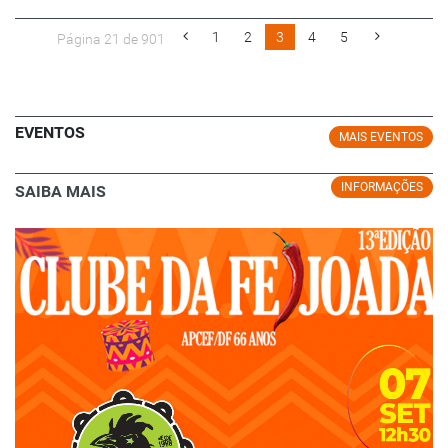
1
2
3
4
5
Página 21 de 901
EVENTOS
MAIS EVENTOS
INFORMAÇÕES
SAIBA MAIS