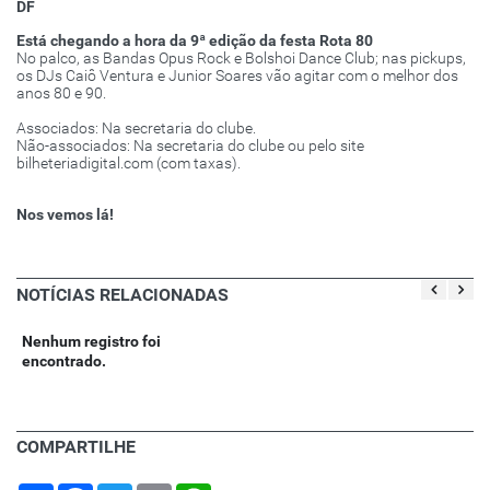
DF
Está chegando a hora da 9ª edição da festa Rota 80
No palco, as Bandas Opus Rock e Bolshoi Dance Club; nas pickups,
os DJs Caiô Ventura e Junior Soares vão agitar com o melhor dos
anos 80 e 90.
Associados: Na secretaria do clube.
Não-associados: Na secretaria do clube ou pelo site
bilheteriadigital.com (com taxas).
Nos vemos lá!
NOTÍCIAS RELACIONADAS
Nenhum registro foi
encontrado.
COMPARTILHE