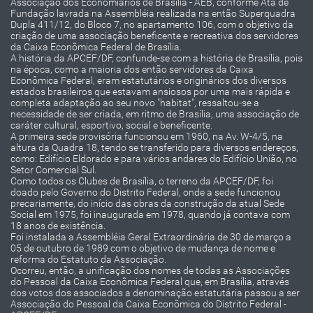
Associação dos Economiários de Brasília - AEB, conforme Ata de
Fundação lavrada na Assembléia realizada na então Superquadra
Dupla 411/12, do Bloco 7, no apartamento 106, com o objetivo da
criação de uma associação beneficente e recreativa dos servidores
da Caixa Econômica Federal de Brasília.
A história da APCEF/DF, confunde-se com a história de Brasília, pois
na época, como a maioria dos então servidores da Caixa
Econômica Federal, eram estatutários e originários dos diversos
estados brasileiros que estavam ansiosos por uma mais rápida e
completa adaptação ao seu novo "habitat", ressaltou-se a
necessidade de ser criada, em ritmo de Brasília, uma associação de
caráter cultural, esportivo, social e beneficente.
A primeira sede provisória funcionou em 1960, na Av. W-4/5, na
altura da Quadra 18, tendo se transferido para diversos endereços,
como: Edifício Eldorado e para vários andares do Edifício União, no
Setor Comercial Sul.
Como todos os Clubes de Brasília, o terreno da APCEF/DF, foi
doado pelo Governo do Distrito Federal, onde a sede funcionou
precariamente, do início das obras da construção da atual Sede
Social em 1975, foi inaugurada em 1978, quando já contava com
18 anos de existência.
Foi instalada a Assembléia Geral Extraordinária de 30 de março a
05 de outubro de 1989 com o objetivo de mudança de nome e
reforma do Estatuto da Associação.
Ocorreu, então, a unificação dos nomes de todas as Associações
do Pessoal da Caixa Econômica Federal que, em Brasília, através
dos votos dos associados a denominação estatutária passou a ser
Associação do Pessoal da Caixa Econômica do Distrito Federal -