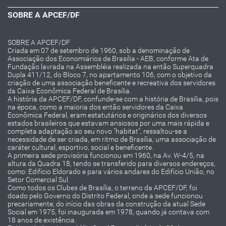
SOBRE A APCEF/DF
SOBRE A APCEF/DF
Criada em 07 de setembro de 1960, sob a denominação de
Associação dos Economiários de Brasília - AEB, conforme Ata de
Fundação lavrada na Assembléia realizada na então Superquadra
Dupla 411/12, do Bloco 7, no apartamento 106, com o objetivo da
criação de uma associação beneficente e recreativa dos servidores
da Caixa Econômica Federal de Brasília.
A história da APCEF/DF, confunde-se com a história de Brasília, pois
na época, como a maioria dos então servidores da Caixa
Econômica Federal, eram estatutários e originários dos diversos
estados brasileiros que estavam ansiosos por uma mais rápida e
completa adaptação ao seu novo "habitat", ressaltou-se a
necessidade de ser criada, em ritmo de Brasília, uma associação de
caráter cultural, esportivo, social e beneficente.
A primeira sede provisória funcionou em 1960, na Av. W-4/5, na
altura da Quadra 18, tendo se transferido para diversos endereços,
como: Edifício Eldorado e para vários andares do Edifício União, no
Setor Comercial Sul.
Como todos os Clubes de Brasília, o terreno da APCEF/DF, foi
doado pelo Governo do Distrito Federal, onde a sede funcionou
precariamente, do início das obras da construção da atual Sede
Social em 1975, foi inaugurada em 1978, quando já contava com
18 anos de existência.