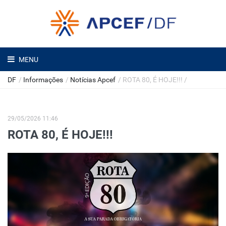
MENU
DF
/
Informações
/
Notícias Apcef
/
ROTA 80, É HOJE!!!
/
29/05/2026 11:46
ROTA 80, É HOJE!!!