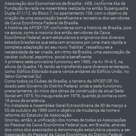
Associação dos Economiários de Brasília - AEB, conforme Ata de
Fundação lavrada na Assembléia realizada na então Superquadra
Dupla 411/12, do Bloco 7, no apartamento 106, com o objetivo da
criação de uma associação beneficente e recreativa dos servidores
da Caixa Econômica Federal de Brasília.
A história da APCEF/DF, confunde-se com a história de Brasília, pois
na época, como a maioria dos então servidores da Caixa
Econômica Federal, eram estatutários e originários dos diversos
estados brasileiros que estavam ansiosos por uma mais rápida e
completa adaptação ao seu novo "habitat", ressaltou-se a
necessidade de ser criada, em ritmo de Brasília, uma associação de
caráter cultural, esportivo, social e beneficente.
A primeira sede provisória funcionou em 1960, na Av. W-4/5, na
altura da Quadra 18, tendo se transferido para diversos endereços,
como: Edifício Eldorado e para vários andares do Edifício União, no
Setor Comercial Sul.
Como todos os Clubes de Brasília, o terreno da APCEF/DF, foi
doado pelo Governo do Distrito Federal, onde a sede funcionou
precariamente, do início das obras da construção da atual Sede
Social em 1975, foi inaugurada em 1978, quando já contava com
18 anos de existência.
Foi instalada a Assembléia Geral Extraordinária de 30 de março a
05 de outubro de 1989 com o objetivo de mudança de nome e
reforma do Estatuto da Associação.
Ocorreu, então, a unificação dos nomes de todas as Associações
do Pessoal da Caixa Econômica Federal que, em Brasília, através
dos votos dos associados a denominação estatutária passou a ser
Associação do Pessoal da Caixa Econômica do Distrito Federal -