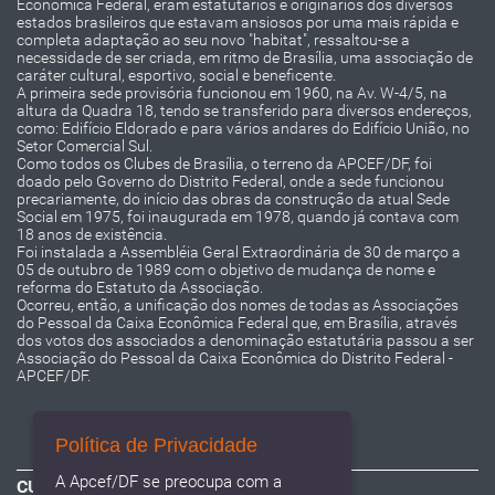
Econômica Federal, eram estatutários e originários dos diversos
estados brasileiros que estavam ansiosos por uma mais rápida e
completa adaptação ao seu novo "habitat", ressaltou-se a
necessidade de ser criada, em ritmo de Brasília, uma associação de
caráter cultural, esportivo, social e beneficente.
A primeira sede provisória funcionou em 1960, na Av. W-4/5, na
altura da Quadra 18, tendo se transferido para diversos endereços,
como: Edifício Eldorado e para vários andares do Edifício União, no
Setor Comercial Sul.
Como todos os Clubes de Brasília, o terreno da APCEF/DF, foi
doado pelo Governo do Distrito Federal, onde a sede funcionou
precariamente, do início das obras da construção da atual Sede
Social em 1975, foi inaugurada em 1978, quando já contava com
18 anos de existência.
Foi instalada a Assembléia Geral Extraordinária de 30 de março a
05 de outubro de 1989 com o objetivo de mudança de nome e
reforma do Estatuto da Associação.
Ocorreu, então, a unificação dos nomes de todas as Associações
do Pessoal da Caixa Econômica Federal que, em Brasília, através
dos votos dos associados a denominação estatutária passou a ser
Associação do Pessoal da Caixa Econômica do Distrito Federal -
APCEF/DF.
Política de Privacidade
A Apcef/DF se preocupa com a
CURTA NOSSA PÁGINA