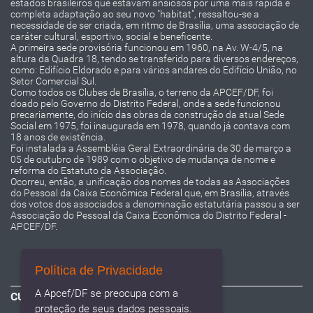
estados brasileiros que estavam ansiosos por uma mais rápida e
completa adaptação ao seu novo "habitat", ressaltou-se a
necessidade de ser criada, em ritmo de Brasília, uma associação de
caráter cultural, esportivo, social e beneficente.
A primeira sede provisória funcionou em 1960, na Av. W-4/5, na
altura da Quadra 18, tendo se transferido para diversos endereços,
como: Edifício Eldorado e para vários andares do Edifício União, no
Setor Comercial Sul.
Como todos os Clubes de Brasília, o terreno da APCEF/DF, foi
doado pelo Governo do Distrito Federal, onde a sede funcionou
precariamente, do início das obras da construção da atual Sede
Social em 1975, foi inaugurada em 1978, quando já contava com
18 anos de existência.
Foi instalada a Assembléia Geral Extraordinária de 30 de março a
05 de outubro de 1989 com o objetivo de mudança de nome e
reforma do Estatuto da Associação.
Ocorreu, então, a unificação dos nomes de todas as Associações
do Pessoal da Caixa Econômica Federal que, em Brasília, através
dos votos dos associados a denominação estatutária passou a ser
Associação do Pessoal da Caixa Econômica do Distrito Federal -
APCEF/DF.
Política de Privacidade
A Apcef/DF se preocupa com a
CURTA NOSSA PÁGINA
proteção de seus dados pessoais.