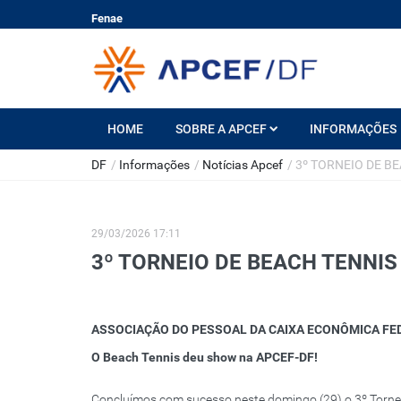
Fenae
HOME
SOBRE A APCEF
INFORMAÇÕES
DF
/
Informações
/
Notícias Apcef
/
3º TORNEIO DE BE
29/03/2026 17:11
3º TORNEIO DE BEACH TENNIS
ASSOCIAÇÃO DO PESSOAL DA CAIXA ECONÔMICA FE
O Beach Tennis deu show na APCEF-DF!
Concluímos com sucesso neste domingo (29) o 3º Torneio