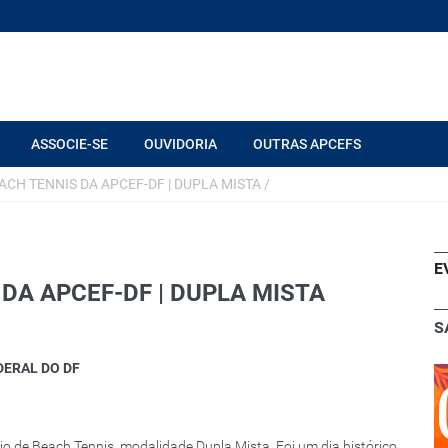
ASSOCIE-SE
OUVIDORIA
OUTRAS APCEFS
ACH TENNIS DA APCEF-DF | DUPLA MISTA
/
E
 DA APCEF-DF | DUPLA MISTA
S
DERAL DO DF
 de Beach Tennis, modalidade Dupla Mista. Foi um dia histórico,