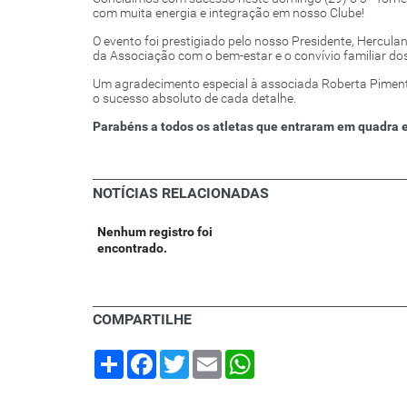
com muita energia e integração em nosso Clube!
O evento foi prestigiado pelo nosso Presidente, Hercu
da Associação com o bem-estar e o convívio familiar dos
Um agradecimento especial à associada Roberta Pimente
o sucesso absoluto de cada detalhe.
Parabéns a todos os atletas que entraram em quadra e 
NOTÍCIAS RELACIONADAS
Nenhum registro foi
encontrado.
COMPARTILHE
Share
Facebook
Twitter
Email
WhatsApp