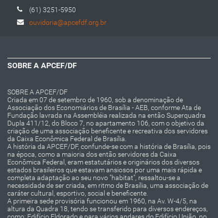
(61) 3251-5950
ouvidoria@apcefdf.org.br
SOBRE A APCEF/DF
SOBRE A APCEF/DF
Criada em 07 de setembro de 1960, sob a denominação de
Associação dos Economiários de Brasília - AEB, conforme Ata de
Fundação lavrada na Assembléia realizada na então Superquadra
Dupla 411/12, do Bloco 7, no apartamento 106, com o objetivo da
criação de uma associação beneficente e recreativa dos servidores
da Caixa Econômica Federal de Brasília.
A história da APCEF/DF, confunde-se com a história de Brasília, pois
na época, como a maioria dos então servidores da Caixa
Econômica Federal, eram estatutários e originários dos diversos
estados brasileiros que estavam ansiosos por uma mais rápida e
completa adaptação ao seu novo "habitat", ressaltou-se a
necessidade de ser criada, em ritmo de Brasília, uma associação de
caráter cultural, esportivo, social e beneficente.
A primeira sede provisória funcionou em 1960, na Av. W-4/5, na
altura da Quadra 18, tendo se transferido para diversos endereços,
como: Edifício Eldorado e para vários andares do Edifício União, no