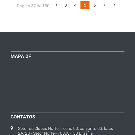
3
4
5
6
7
Página 37 de 150
MAPA DF
CONTATOS
Setor de Clubes Norte, trecho 03, conjunto 03, lotes
2A/2B - Setor Norte - 70800-130 Brasília