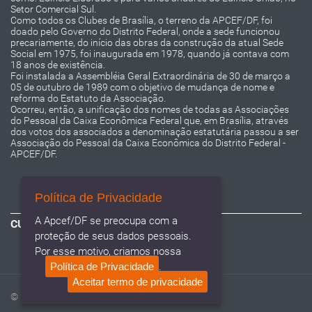
Setor Comercial Sul.
Como todos os Clubes de Brasília, o terreno da APCEF/DF, foi
doado pelo Governo do Distrito Federal, onde a sede funcionou
precariamente, do início das obras da construção da atual Sede
Social em 1975, foi inaugurada em 1978, quando já contava com
18 anos de existência.
Foi instalada a Assembléia Geral Extraordinária de 30 de março a
05 de outubro de 1989 com o objetivo de mudança de nome e
reforma do Estatuto da Associação.
Ocorreu, então, a unificação dos nomes de todas as Associações
do Pessoal da Caixa Econômica Federal que, em Brasília, através
dos votos dos associados a denominação estatutária passou a ser
Associação do Pessoal da Caixa Econômica do Distrito Federal -
APCEF/DF.
Política de Privacidade
A Apcef/DF se preocupa com a
CURTA NOSSA PÁGINA
proteção de seus dados pessoais.
Por esse motivo, criamos nossa
Política de Privacidade
.
Aceitar termo de privacidade
© 2020
APCEF
. Todos os direitos reservados.